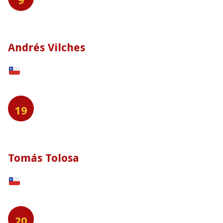
9
Andrés Vilches
19
Tomás Tolosa
20