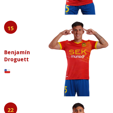
15
Benjamín
Droguett
22