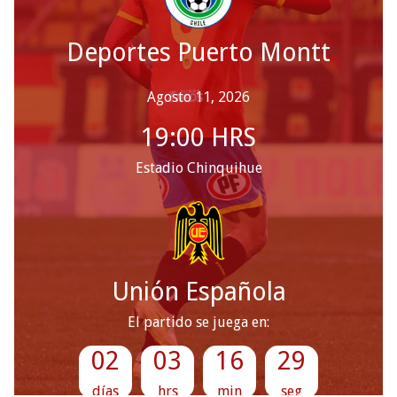
Deportes Puerto Montt
Agosto 11, 2026
19:00
HRS
Estadio Chinquihue
Unión Española
El partido se juega en:
02
03
16
27
días
hrs
min
seg