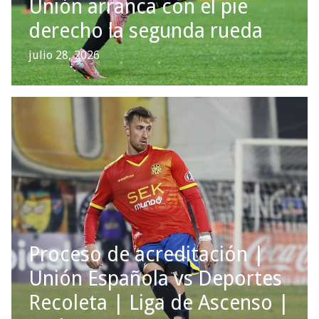
Unión arranca con el pie
derecho la segunda rueda
julio 28, 2026
Proceso de acreditación |
Unión Española vs Deportes
Recoleta | Liga de Ascenso |