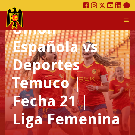
acreditación |
Unión
Española vs
Deportes
Temuco |
Fecha 21 |
Liga Femenina