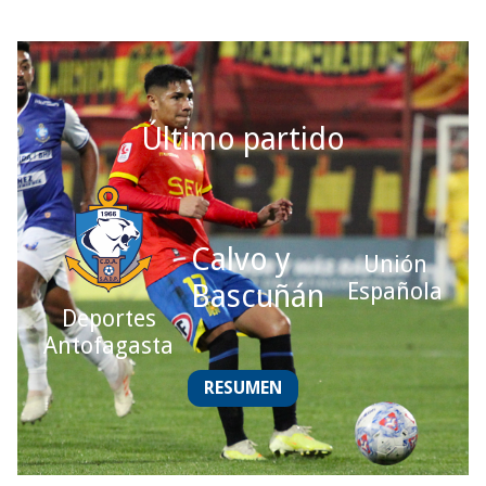
Último partido
Calvo y
Unión
Bascuñán
Española
Deportes
Antofagasta
RESUMEN