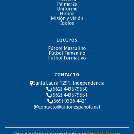
Palmarés
Uniforme
Himno
Misión y visión
Ídolos
EQUIPOS
Fútbol Masculino
Fútbol Femenino
Fútbol Formativo
CONTACTO
Santa Laura 1291, Independencia

(562) 443579550

(562) 443579551

(569) 9326 4421

contacto@unionespanola.net
@