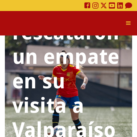
Hispanas
rescataron
un empate
en su
visita a
Valparaíso