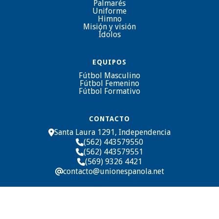
Palmarés
Uniforme
Himno
Misión y visión
Ídolos
EQUIPOS
Fútbol Masculino
Fútbol Femenino
Fútbol Formativo
CONTACTO
Santa Laura 1291, Independencia

(562) 443579550

(562) 443579551

(569) 9326 4421

contacto@unionespanola.net
@
Sitio diseñado y desarrollado por
Estudio Ajolote