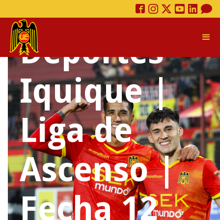
Española vs
Deportes
Iquique |
Liga de
Ascenso |
Fecha 12