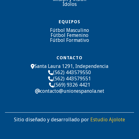
Ídolos
EQUIPOS
Fútbol Masculino
Fútbol Femenino
Fútbol Formativo
CONTACTO
Santa Laura 1291, Independencia

(562) 443579550

(562) 443579551

(569) 9326 4421

contacto@unionespanola.net
@
Sitio diseñado y desarrollado por
Estudio Ajolote