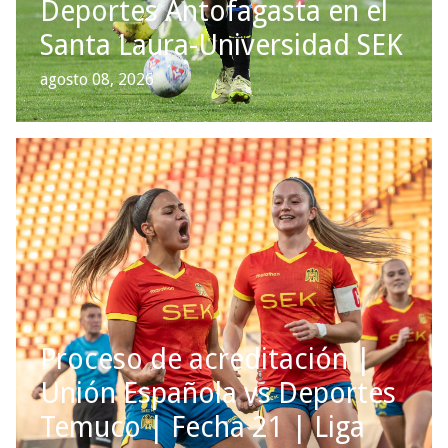
Deportes Antofagasta en el
Santa Laura-Universidad SEK
agosto 08, 2026
Proceso de acreditación |
Unión Española vs Deportes
Temuco | Fecha 21 | Liga