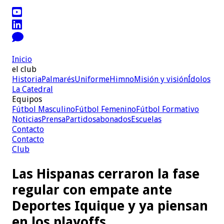
Inicio
el club
Historia
Palmarés
Uniforme
Himno
Misión y visión
Ídolos
La Catedral
Equipos
Fútbol Masculino
Fútbol Femenino
Fútbol Formativo
Noticias
Prensa
Partidos
abonados
Escuelas
Contacto
Contacto
Club
Las Hispanas cerraron la fase
regular con empate ante
Deportes Iquique y ya piensan
en los playoffs