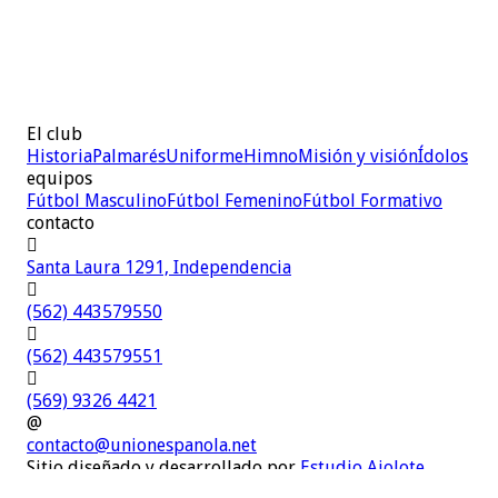
El club
Historia
Palmarés
Uniforme
Himno
Misión y visión
Ídolos
equipos
Fútbol Masculino
Fútbol Femenino
Fútbol Formativo
contacto

Santa Laura 1291, Independencia

(562) 443579550

(562) 443579551

(569) 9326 4421
@
contacto@unionespanola.net
Sitio diseñado y desarrollado por
Estudio Ajolote