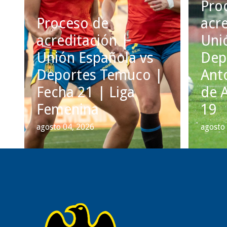
Pro
Proceso de
acre
acreditación |
Uni
Unión Española vs
Dep
Deportes Temuco |
Ant
Fecha 21 | Liga
de 
Femenina
19
agosto 04, 2026
agosto