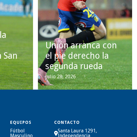
la
Unión arranca con
n San
el pie derecho la
segunda rueda
julio 28, 2026
EQUIPOS
CONTACTO
Fútbol
Santa Laura 1291,

Masculino
Independencia