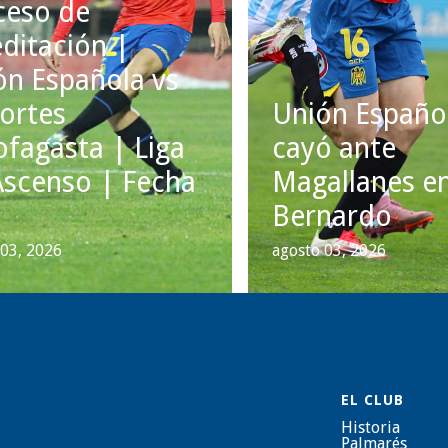
ceso de
ditación |
ón Española vs
ortes
Unión Españo
ofagasta | Liga
cayó ante
Ascenso | Fecha
Magallanes e
Bernardo
 03, 2026
agosto 03, 2026
EL CLUB
Historia
Palmarés