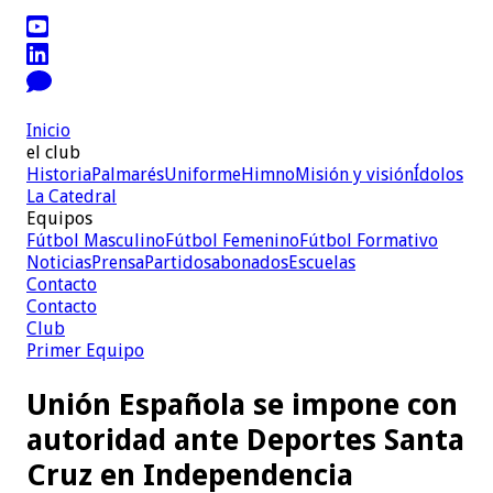
Inicio
el club
Historia
Palmarés
Uniforme
Himno
Misión y visión
Ídolos
La Catedral
Equipos
Fútbol Masculino
Fútbol Femenino
Fútbol Formativo
Noticias
Prensa
Partidos
abonados
Escuelas
Contacto
Contacto
Club
Primer Equipo
Unión Española se impone con
autoridad ante Deportes Santa
Cruz en Independencia