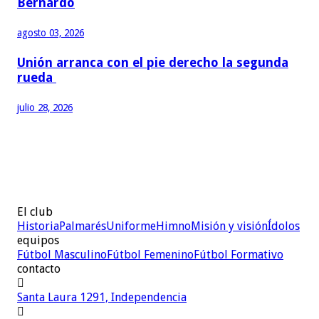
Bernardo
agosto 03, 2026
Unión arranca con el pie derecho la segunda
rueda
julio 28, 2026
El club
Historia
Palmarés
Uniforme
Himno
Misión y visión
Ídolos
equipos
Fútbol Masculino
Fútbol Femenino
Fútbol Formativo
contacto

Santa Laura 1291, Independencia
