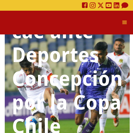
Española
cae ante
Deportes
Concepción
por la Copa
Chile