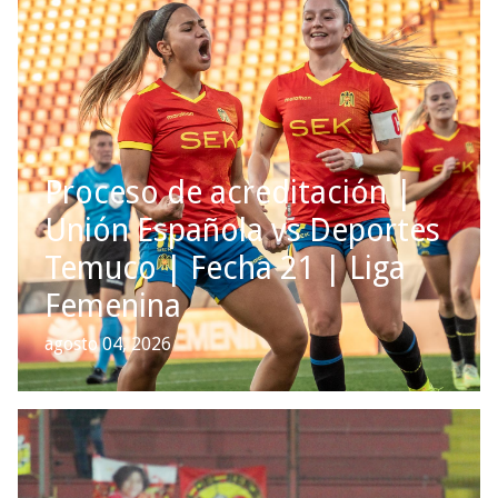
Proceso de acreditación |
Unión Española vs Deportes
Temuco | Fecha 21 | Liga
Femenina
agosto 04, 2026