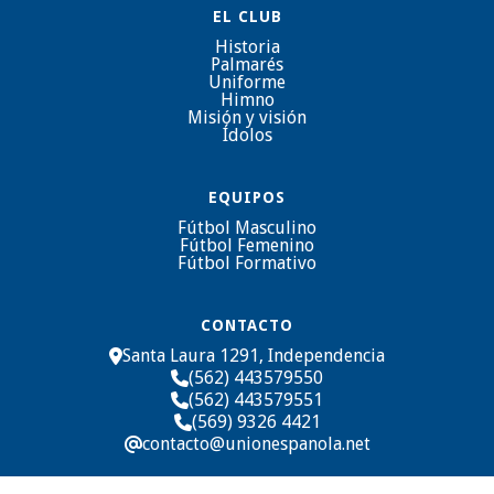
EL CLUB
Historia
Palmarés
Uniforme
Himno
Misión y visión
Ídolos
EQUIPOS
Fútbol Masculino
Fútbol Femenino
Fútbol Formativo
CONTACTO
Santa Laura 1291, Independencia

(562) 443579550

(562) 443579551

(569) 9326 4421

contacto@unionespanola.net
@