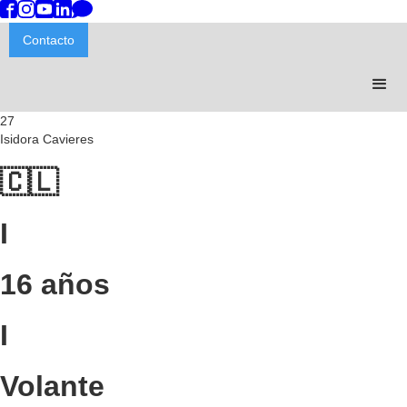
Contacto
27
Isidora Cavieres
🇨🇱
I
16 años
I
Volante