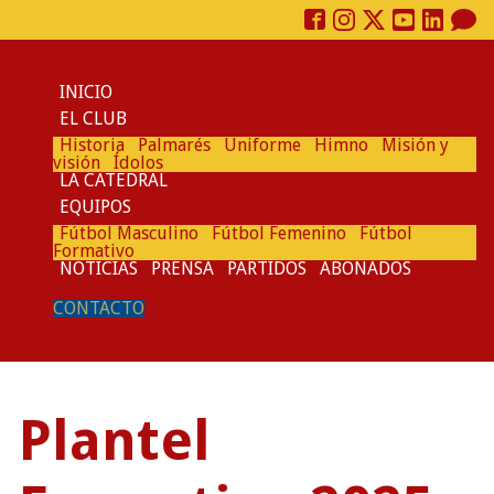
INICIO
EL CLUB
Historia
Palmarés
Uniforme
Himno
Misión y
visión
Ídolos
LA CATEDRAL
EQUIPOS
Fútbol Masculino
Fútbol Femenino
Fútbol
Formativo
NOTICIAS
PRENSA
PARTIDOS
ABONADOS
CONTACTO
Plantel