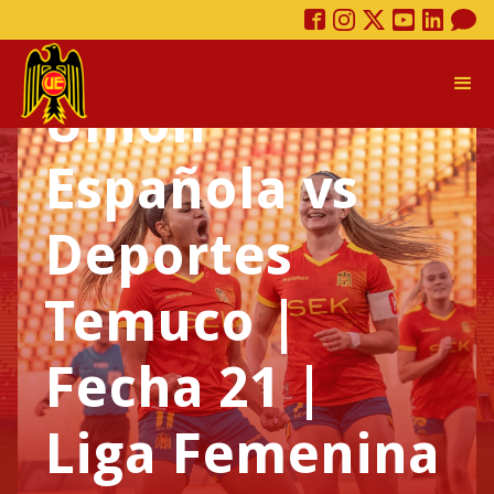
acreditación |
Unión
Española vs
Deportes
Temuco |
Fecha 21 |
Liga Femenina