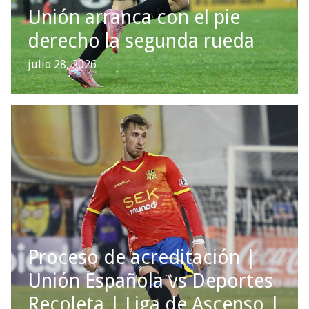
Unión arranca con el pie
derecho la segunda rueda
julio 28, 2026
Proceso de acreditación |
Unión Española vs Deportes
Recoleta | Liga de Ascenso |