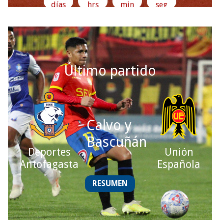
días
hrs
min
seg
Último partido
Calvo y
Bascuñán
Deportes
Unión
Antofagasta
Española
RESUMEN