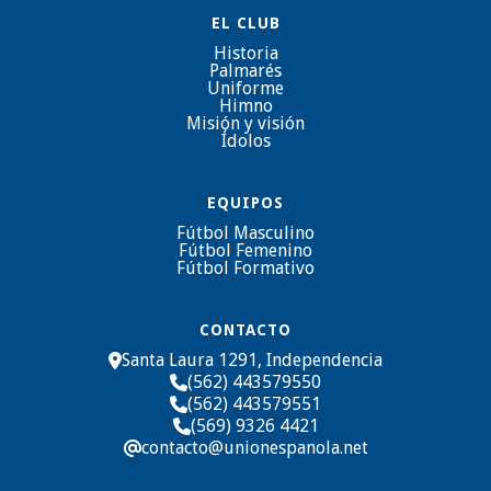
EL CLUB
Historia
Palmarés
Uniforme
Himno
Misión y visión
Ídolos
EQUIPOS
Fútbol Masculino
Fútbol Femenino
Fútbol Formativo
CONTACTO
Santa Laura 1291, Independencia

(562) 443579550

(562) 443579551

(569) 9326 4421

contacto@unionespanola.net
@