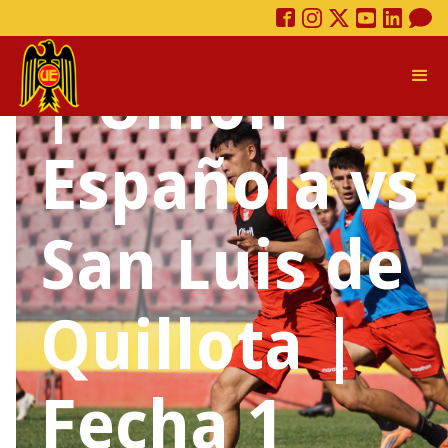
CONVOCAD
| Unión
Española vs
San Luis de
Quillota |
Fecha 1