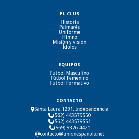
EL CLUB
Historia
Palmarés
Uniforme
Himno
Misión y visión
Ídolos
EQUIPOS
Fútbol Masculino
Fútbol Femenino
Fútbol Formativo
CONTACTO
Santa Laura 1291, Independencia

(562) 443579550

(562) 443579551

(569) 9326 4421

contacto@unionespanola.net
@