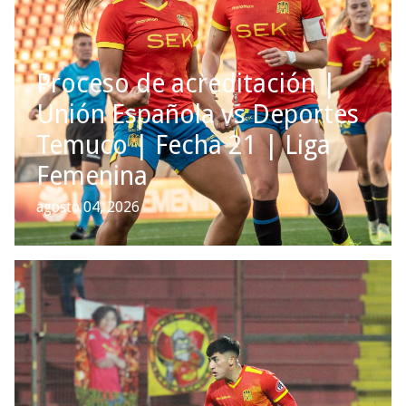
Proceso de acreditación |
Unión Española vs Deportes
Temuco | Fecha 21 | Liga
Femenina
agosto 04, 2026