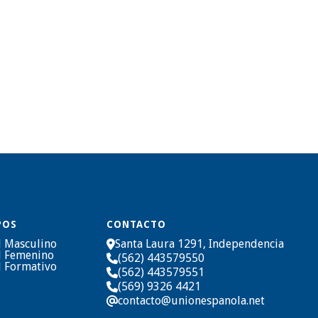
la
Unión arranca con
n San
el pie derecho la
segunda rueda
julio 28, 2026
POS
CONTACTO
l Masculino
Santa Laura 1291, Independencia

l Femenino
(562) 443579550

l Formativo
(562) 443579551

(569) 9326 4421

contacto@unionespanola.net
@