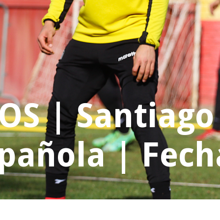
S | Santiago
pañola | Fech