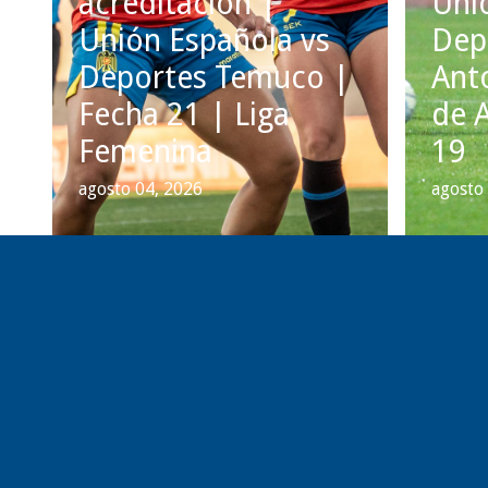
acreditación |
Uni
Unión Española vs
Dep
Deportes Temuco |
Ant
Fecha 21 | Liga
de 
Femenina
19
agosto 04, 2026
agosto