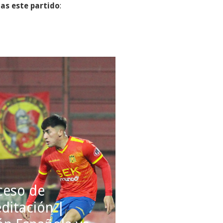
as este partido
:
ceso de
ditación |