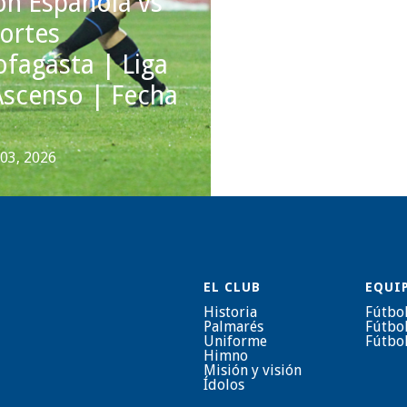
ón Española vs
ortes
Unión Españo
ofagasta | Liga
cayó ante
Ascenso | Fecha
Magallanes e
Bernardo
 03, 2026
agosto 03, 2026
EL CLUB
EQUI
Historia
Fútbo
Palmarés
Fútbo
Uniforme
Fútbo
Himno
Misión y visión
Ídolos