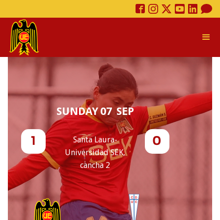
SUNDAY
07
SEP
Santa Laura-
1
0
Universidad SEK,
cancha 2