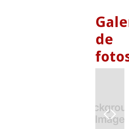
Gale
de
foto