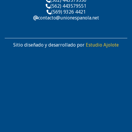
(562) 443579550

(562) 443579551

(569) 9326 4421

contacto@unionespanola.net
@
Sitio diseñado y desarrollado por
Estudio Ajolote