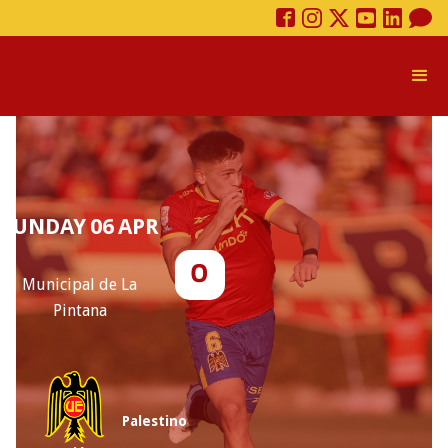
SUNDAY
06
APR
0
Municipal de La
Pintana
Palestino