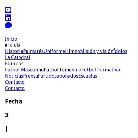
Inicio
el club
Historia
Palmarés
Uniforme
Himno
Misión y visión
Ídolos
La Catedral
Equipos
Fútbol Masculino
Fútbol Femenino
Fútbol Formativo
Noticias
Prensa
Partidos
abonados
Escuelas
Contacto
Contacto
Fecha
3
|