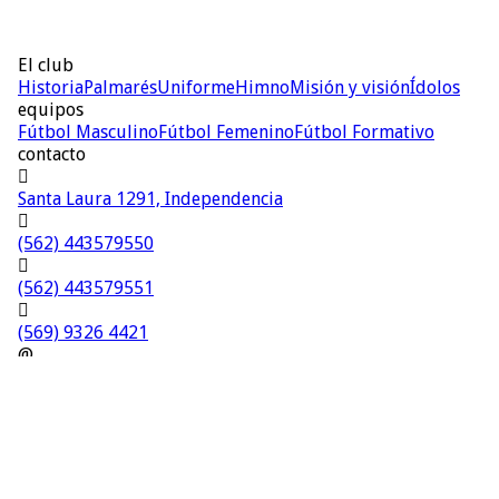
El club
Historia
Palmarés
Uniforme
Himno
Misión y visión
Ídolos
equipos
Fútbol Masculino
Fútbol Femenino
Fútbol Formativo
contacto

Santa Laura 1291, Independencia

(562) 443579550

(562) 443579551

(569) 9326 4421
@
contacto@unionespanola.net
Sitio diseñado y desarrollado por
Estudio Ajolote