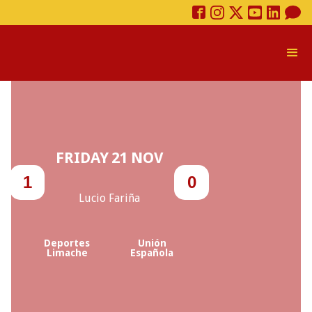
FRIDAY
21
NOV
1
0
Lucio Fariña
Deportes
Unión
Limache
Española