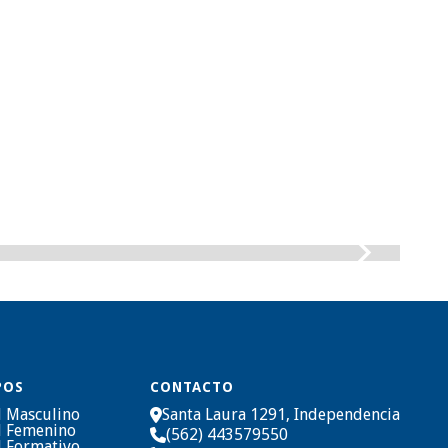
POS
CONTACTO
l Masculino
Santa Laura 1291, Independencia

l Femenino
(562) 443579550

l Formativo