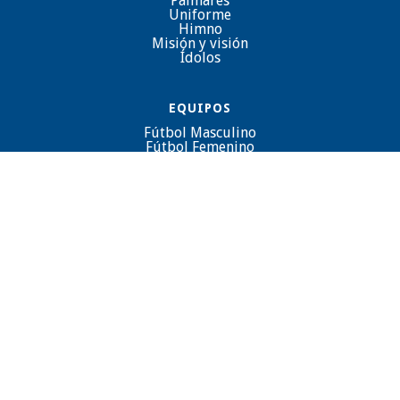
Palmarés
Uniforme
Himno
Misión y visión
Ídolos
EQUIPOS
Fútbol Masculino
Fútbol Femenino
Fútbol Formativo
CONTACTO
Santa Laura 1291, Independencia

(562) 443579550

(562) 443579551

(569) 9326 4421

contacto@unionespanola.net
@
Sitio diseñado y desarrollado por
Estudio Ajolote