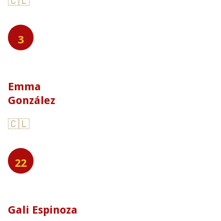
🇨🇱
3
Emma
González
🇨🇱
22
Gali Espinoza