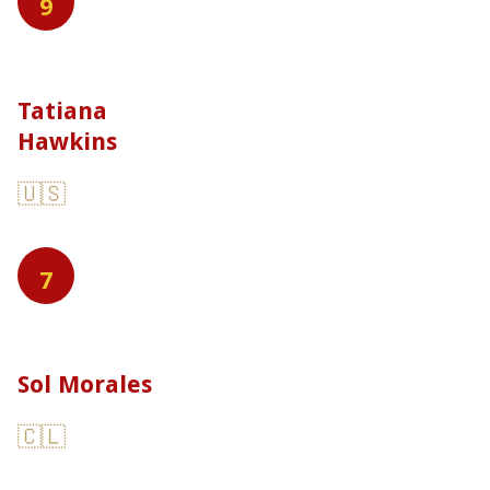
9
Tatiana
Hawkins
🇺🇸
7
Sol Morales
🇨🇱