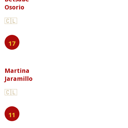
Osorio
🇨🇱
17
Martina
Jaramillo
🇨🇱
11