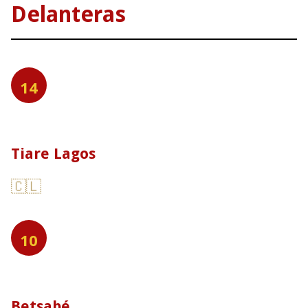
Delanteras
14
Tiare Lagos
🇨🇱
10
Betsabé