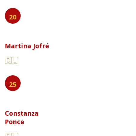
20
Martina Jofré
🇨🇱
25
Constanza
Ponce