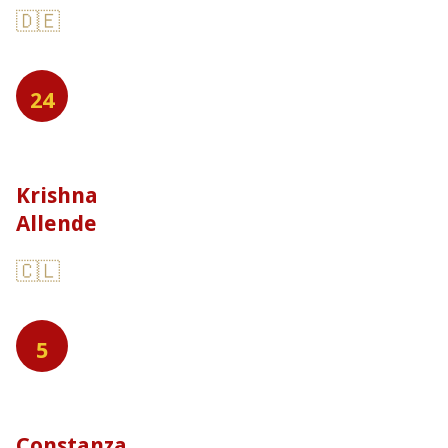
🇩🇪
24
Krishna
Allende
🇨🇱
5
Constanza