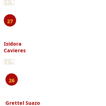
🇨🇱
27
Isidora
Cavieres
🇨🇱
26
Grettel Suazo