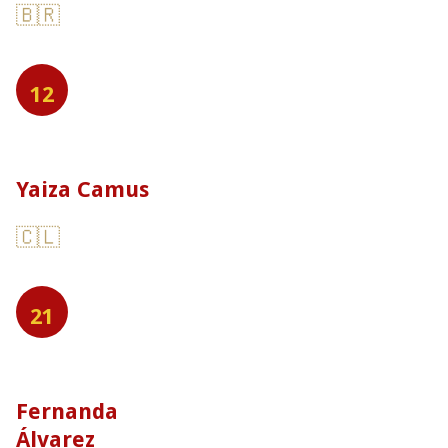
🇧🇷
12
Yaiza Camus
🇨🇱
21
Fernanda
Álvarez